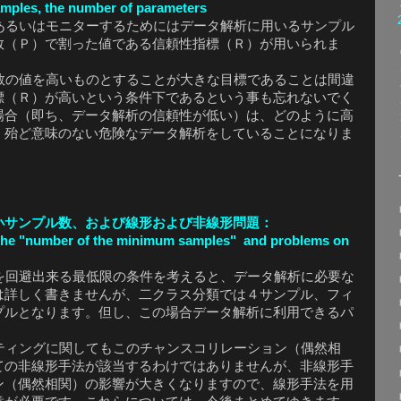
amples, the number of parameters
るいはモニターするためにはデータ解析に用いるサンプル
数（Ｐ）で割った値である信頼性指標（Ｒ）が用いられま
の値を高いものとすることが大きな目標であることは間違
標（Ｒ）が高いという条件下であるという事も忘れないでく
場合（即ち、データ解析の信頼性が低い）は、どのように高
、殆ど意味のない危険なデータ解析をしていることになりま
小サンプル数、および線形および非線形問題：
at the "number of the minimum samples" and problems on
回避出来る最低限の条件を考えると、データ解析に必要な
は詳しく書きませんが、二クラス分類では４サンプル、フィ
プルとなります。但し、この場合データ解析に利用できるパ
ィングに関してもこのチャンスコリレーション（偶然相
ての非線形手法が該当するわけではありませんが、非線形手
ン（偶然相関）の影響が大きくなりますので、線形手法を用