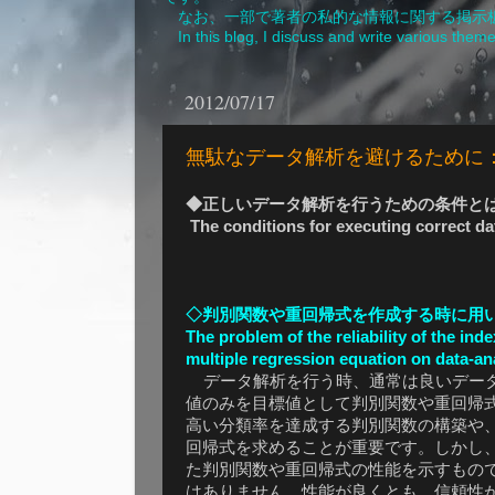
なお、一部で著者の私的な情報に関する掲示板
In this blog, I discuss and write various theme
2012/07/17
無駄なデータ解析を避けるために：In order to
◆正しいデータ解析を行うための条件と
The conditions for executing correct da
◇判別関数や重回帰式を作成する時に用
The problem of the reliability of the in
multiple regression equation on data-an
データ解析を行う時、通常は良いデータ
値のみを目標値として判別関数や重回帰
高い分類率を達成する判別関数の構築や
回帰式を求めることが重要です。しかし
た判別関数や重回帰式の性能を示すもの
はありません。性能が良くとも、信頼性