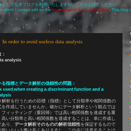
としても本ブログを利用いたしますが、この点お許しください。
s which I cannot edit on the
homepage of the In Silico Data
.
This blog a
 avoid useless data analysis
は：
ta analysis
いる指標とデータ解析の信頼性の問題：
dex used when creating a discriminant function and a
alysis
解析を行うための目標（指標）として分類率や相関係数の
式を作成していませんか。確かにデータ解析という観点では
、フィッティング（重回帰）では高い相関係数を達成する重
、高い分類率と高い相関係数を達成することは、単に作成し
であり、
データ解析そのものの解析信頼性
を保証するもので
が低いという事は良くありますし、この点に注意することは