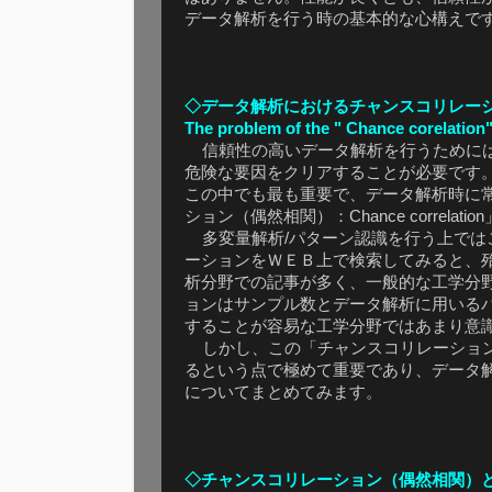
データ解析を行う時の基本的な心構えで
◇データ解析におけるチャンスコリレー
The problem of the " Chance corelation"
信頼性の高いデータ解析を行うためには
危険な要因をクリアすることが必要です
この中でも最も重要で、データ解析時に
ション（偶然相関）：Chance correlat
多変量解析/パターン認識を行う上では
ーションをＷＥＢ上で検索してみると、
析分野での記事が多く、一般的な工学分
ョンはサンプル数とデータ解析に用いる
することが容易な工学分野ではあまり意
しかし、この「チャンスコリレーション
るという点で極めて重要であり、データ
についてまとめてみます。
◇チャンスコリレーション（偶然相関）