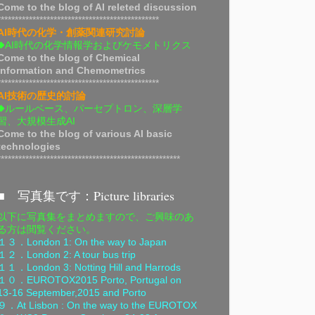
Come to the blog of AI releted discussion
**********************************************
AI時代の化学・創薬関連研究討論
◆AI時代の化学情報学およびケモメトリクス
Come to the blog of Chemical
Information and Chemometrics
**********************************************
AI技術の歴史的討論
◆ルールベース、パーセプトロン、深層学
習、大規模生成AI
Come to the blog of various AI basic
technologies
****************************************************
■ 写真集です：Picture libraries
以下に写真集をまとめますので、ご興味のあ
る方は閲覧ください。
１３．
London 1: On the way to Japan
１２．
London 2: A tour bus trip
１１．
London 3: Notting Hill and Harrods
１０．
EUROTOX2015 Porto, Portugal on
13-16 September,2015 and Porto
９．
At Lisbon : On the way to the EUROTOX