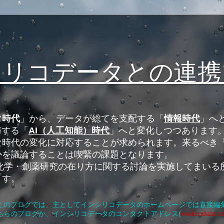
シリコデータとの連携
タ時代
」から、データが総てを支配する「
情報時代
」へ
与する「
AI（人工知能）時代
」へと変化しつつあります
時代の変化に対応することが求められます。来るべき「
かを議論することは喫緊の課題となります。
る化学・創薬研究の在り方に関する討論を実施してまいる
ます。
このブログでは、主としてインシリコデータのホームページでは直接編
ちらのブログか、インシリコデータのコンタクトアドレス(
insilicodata.