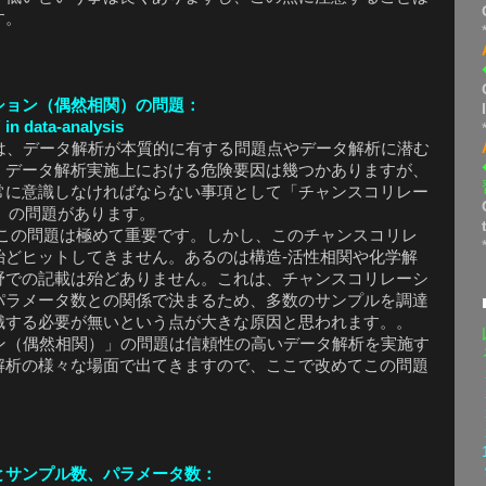
す。
ション（偶然相関）の問題：
 in data-analysis
、データ解析が本質的に有する問題点やデータ解析に潜む
。データ解析実施上における危険要因は幾つかありますが、
常に意識しなければならない事項として「チャンスコリレー
ion」の問題があります。
この問題は極めて重要です。しかし、このチャンスコリレ
殆どヒットしてきません。あるのは構造-活性相関や化学解
野での記載は殆どありません。これは、チャンスコリレーシ
パラメータ数との関係で決まるため、多数のサンプルを調達
識する必要が無いという点が大きな原因と思われます。。
（偶然相関）」の問題は信頼性の高いデータ解析を実施す
解析の様々な場面で出てきますので、ここで改めてこの問題
とサンプル数、パラメータ数：