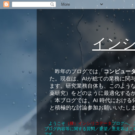
イン
昨年のブログでは「
コンピュー
た。現在は、AIが総ての業務に関
ます。研究業務自体も、このような
薬研究）をどのように最適化する
本ブログでは、AI 時代におけ
と積極的な討論参加お願いいたし
ようこそ
（株）インシリコデータ
ブログへ。
ブログ内容等に関する質問／要望／意見等はこ
です。