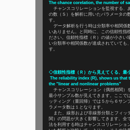
The chance corelation, the number of s
チャンスコリレーションを監視する、あ
の数（Ｓ）を解析に用いたパラメータの
す。
データ解析を行う時は分類率や相関係数
いありません。と同時に、この信頼性指
ださい。信頼性指標（Ｒ）の値が小さい
い分類率や相関係数が達成されていても
す。
◇信頼性指標（Ｒ）から見えてくる、最
The reliability index (R), shows us th
the "linear and nonlinear problems"
チャンスコリレーション（偶然相関）を
最小サンプル数が見えてきます。ここで
ッティング（重回帰）では５から６サン
ラメータ数は１となります。
また、線形および非線形分類とフィッテ
関）の問題が大きく影響してきます。全
法を利用する時はチャンスコリレーショ