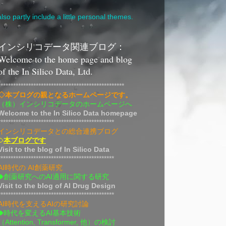
lso partly include a little personal themes.
インシリコデータ関連ブログ：
Welcome to the home page and blog
of the In Silico Data, Ltd.
**************************************************
◇本ブログの親となるホームページです。
（株）インシリコデータのホームページへ
Welcome to the In Silico Data homepage
**********************************************
インシリコデータとの総合連携ブログ
◇
本ブログです
Visit to the blog of In Silico Data
**********************************************
AI時代の AI創薬研究
◆創薬研究へのAI適用に関する研究
Visit to the blog of AI Drug Design
**********************************************
AI時代を支えるAIの研究討論
◆時代を変えるAI基本技術
（Attention, Transformer, 他）の検討