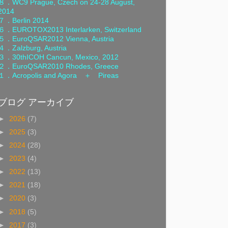
８．
WC9 Prague, Czech on 24-28 August,
2014
７．
Berlin 2014
６．
EUROTOX2013 Interlarken, Switzerland
５．
EuroQSAR2012 Vienna, Austria
４．
Zalzburg, Austria
３．
30thICOH Cancun, Mexico, 2012
２．
EuroQSAR2010 Rhodes, Greece
１．
Acropolis and Agora ＋ Pireas
ブログ アーカイブ
►
2026
(7)
►
2025
(3)
►
2024
(28)
►
2023
(4)
►
2022
(13)
►
2021
(18)
►
2020
(3)
►
2018
(5)
►
2017
(3)