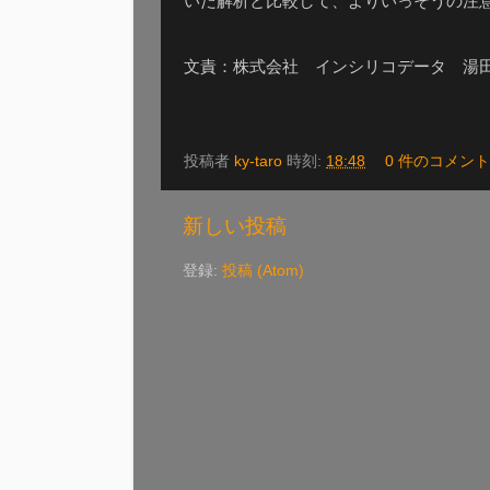
いた解析と比較して、よりいっそうの注
文責：株式会社 インシリコデータ 湯
投稿者
ky-taro
時刻:
18:48
0 件のコメント
新しい投稿
登録:
投稿 (Atom)